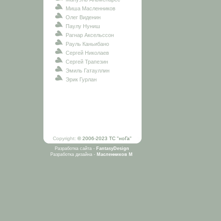
Миша Масленников
Олег Виденин
Паулу Нуниш
Рагнар Аксельссон
Рауль Каньибано
Сергей Николаев
Сергей Трапезин
Эмиль Гатауллин
Эрик Гурлан
Copyright:
© 2006-2023 ТС "ноГа"
Разработка сайта -
FantasyDesign
Разработка дизайна -
Масленников М