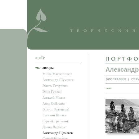
о ноГе
авторы
Александ
Миша Масленников
БИОГРАФИЯ
|
СЕР
Александр Шумских
Эмиль Гатауллин
>>>
Эрик Гурлан
Алексей Мелия
Анна Войтенко
Виктор Ратушный
Евгений Канаев
Сергей Трапезин
Дэвид Верберкт
Александр Щемляев
Сергей Николаев