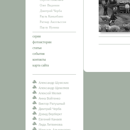
Олег Виденин
Дмитрий Черба
Рауль Каньибано
Рагнар Аксельссон
Паулу Нуниш
серии
фотоистории
статьи
события
контакты
карта сайта
Александр Шумских
Александр Щемляев
Алексей Мелия
Анна Войтенко
Виктор Ратушный
Дмитрий Черба
Дэвид Верберкт
Евгений Канаев
Лида Литвинова
Мануэль Альменарес