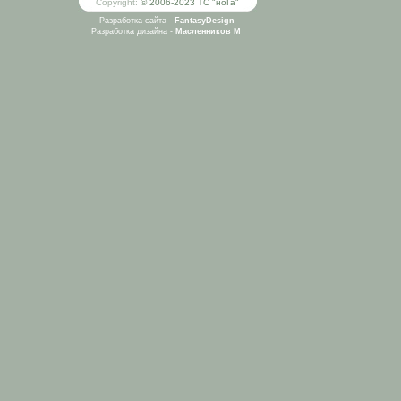
Copyright:
© 2006-2023 ТС "ноГа"
Разработка сайта -
FantasyDesign
Разработка дизайна -
Масленников М