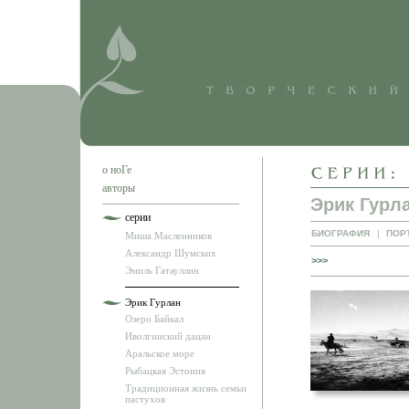
о ноГе
авторы
Эрик Гурл
серии
БИОГРАФИЯ
|
ПОР
Миша Масленников
Александр Шумских
>>>
Эмиль Гатауллин
Эрик Гурлан
Озеро Байкал
Иволгинский дацан
Аральское море
Рыбацкая Эстония
Традиционная жизнь семьи
пастухов