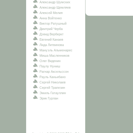
Александр Шумских
Александр Щемляев
Алексей Мелия
Анна Войтенко
Виктор Ратушный
Дмитрий Черба
Дэвид Верберкт
Евгений Канаев
Лида Литвинова
Мануэль Альменарес
Миша Масленников
Олег Виденин
Паулу Нуниш
Рагнар Аксельссон
Рауль Каньибано
Сергей Николаев
Сергей Трапезин
Эмиль Гатауллин
Эрик Гурлан