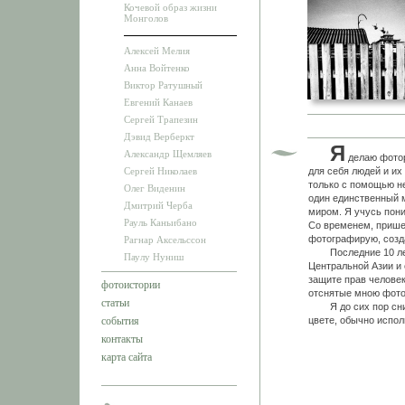
Кочевой образ жизни
Монголов
Алексей Мелия
Анна Войтенко
Виктор Ратушный
Евгений Канаев
Сергей Трапезин
Дэвид Верберкт
Я
Александр Щемляев
делаю фотор
Сергей Николаев
для себя людей и их
только с помощью н
Олег Виденин
один единственный 
Дмитрий Черба
миром. Я учусь пони
Рауль Каньибано
Со временем, пришел
фотографирую, созд
Рагнар Аксельссон
Последние 10 лет 
Паулу Нуниш
Центральной Азии и 
защите прав человек
фотоистории
отснятые мною фото
статьи
Я до сих пор снима
события
цвете, обычно испол
контакты
карта сайта