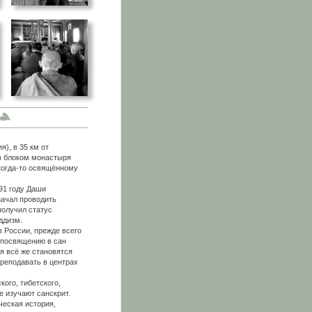
), в 35 км от
м блоком монастыря
когда-то освящённому
91 году Даши
начал проводить
получил статус
ддизм.
России, прежде всего
 посвящению в сан
я всё же становятся
реподавать в центрах
го, тибетского,
е изучают санскрит.
ческая история,