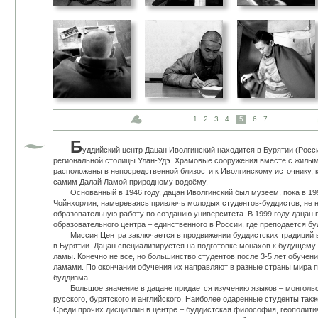
1
2
3
4
5
6
7
Б
уддийский центр Дацан Иволгинский находится в Бурятии (Россия
региональной столицы Улан-Удэ. Храмовые сооружения вместе с жилы
расположены в непосредственной близости к Иволгинскому источнику, 
самим Далай Ламой природному водоёму.
Основанный в 1946 году, дацан Иволгинский был музеем, пока в 19
Чойнхорлин, намереваясь привлечь молодых студентов-буддистов, не 
образовательную работу по созданию университета. В 1999 году дацан 
образовательного центра – единственного в России, где преподается бу
Миссия Центра заключается в продвижении буддистских традиций в 
в Бурятии. Дацан специализируется на подготовке монахов к будущему
ламы. Конечно не все, но большинство студентов после 3-5 лет обучени
ламами. По окончании обучения их направляют в разные страны мира п
буддизма.
Большое значение в дацане придается изучению языков – монгольско
русского, бурятского и английского. Наиболее одаренные студенты такж
Среди прочих дисциплин в центре – буддистская философия, геополити