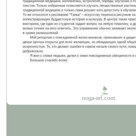
традиционная медицина, математика, астрология, обряды, изучение и 
текстов. Только избранным позволяется изучать лекарственные растен
традиционной медицине и только лама решает кого допустить к обучени
То же относится к рисованию "Танка" – искусству переноса рисунков на 
иллюстрирующих буддистскую историю и культуру. В центре также практ
викторина, где один из студентов задает вопрос на любую тематику, а д
можно точнее на него ответить. Это упражнение обычно занимает около
в храме размышлений.
Мой репортаж о повседневной жизни монахов, приехавших в дацан о
двери Центра открыты для всех желающих, но обладающих одной общей
искренностью. Те, кто делают ошибки в самом начале своего пути, пок
добровольно.
Я жил с этими людьми, делил с ними повседневные обязанности и о
Большое спасибо всем!