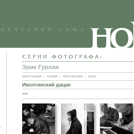
Эрик Гурлан
БИОГРАФИЯ
|
СЕРИИ
|
ПОРТФОЛИО
|
БЛОГ
Иволгинский дацан
>>>
и